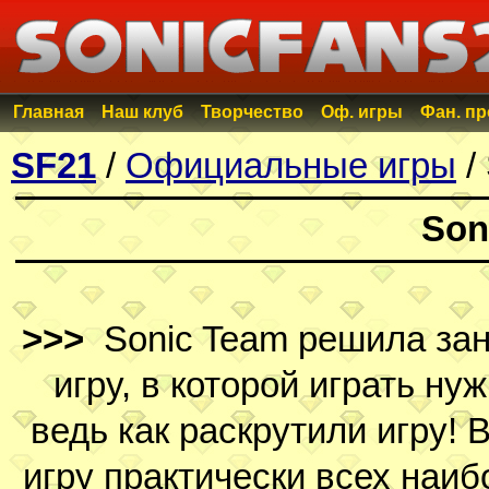
Главная
Наш клуб
Творчество
Оф. игры
Фан. п
SF21
/
Официальные игры
/
Son
>>>
Sonic Team решила зан
игру, в которой играть ну
ведь как раскрутили игру!
игру практически всех наи