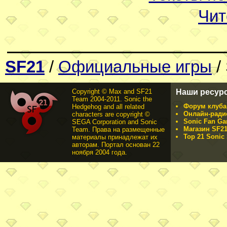
Чит
SF21
/
Официальные игры
/
Copyright © Max and SF21
Наши ресур
Team 2004-2011. Sonic the
Форум клуба 
Hedgehog and all related
Онлайн-ради
characters are copyright ©
Sonic Fan Ga
SEGA Corporation and Sonic
Магазин SF21
Team. Права на размещенные
Top 21 Sonic 
материалы принадлежат их
авторам. Портал основан 22
ноября 2004 года.