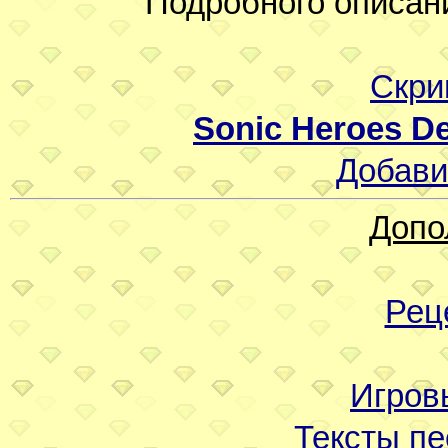
Подробного описани
Скри
Sonic Heroes D
Добави
Допо
Рец
Игров
Тексты пе