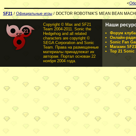
<
Обр
SF21
/
Официальные игры
/ DOCTOR ROBOTNIK'S MEAN BEAN MACH
Copyright © Max and SF21
Наши ресур
Team 2004-2011. Sonic the
Форум клуба 
Hedgehog and all related
Онлайн-ради
characters are copyright ©
Sonic Fan Ga
SEGA Corporation and Sonic
Магазин SF21
Team. Права на размещенные
Top 21 Sonic 
материалы принадлежат их
авторам. Портал основан 22
ноября 2004 года.