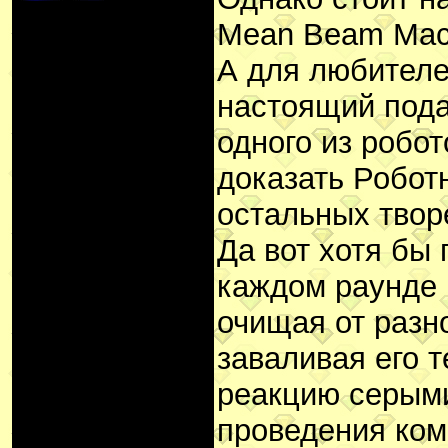
Mean Beam Mach
А для любителей
настоящий пода
одного из робот
доказать Робот
остальных творе
Да вот хотя бы 
каждом раунде 
очищая от разн
заваливая его 
реакцию серым
проведения ком