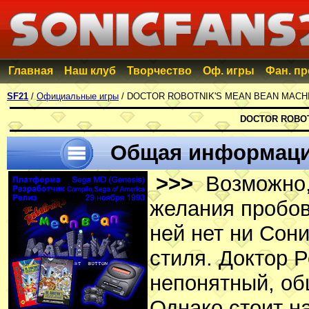
Главная
Наш клуб
Творчество
Оф. игры
Фан. п
SF21
/
Официальные игры
/ DOCTOR ROBOTNIK'S MEAN BEAN MACH
DOCTOR ROBOT
Общая информац
>>>
Возможно, 
желания пробова
ней нет ни Сони
стиля. Доктор Р
непонятный, об
Однако стоит на