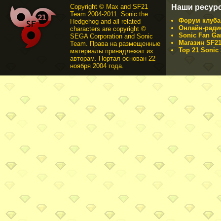
Copyright © Max and SF21
Наши ресур
Team 2004-2011. Sonic the
Форум клуба 
Hedgehog and all related
Онлайн-ради
characters are copyright ©
Sonic Fan Ga
SEGA Corporation and Sonic
Магазин SF21
Team. Права на размещенные
Top 21 Sonic 
материалы принадлежат их
авторам. Портал основан 22
ноября 2004 года.