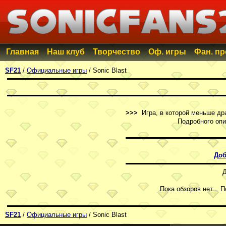
Главная
Наш клуб
Творчество
Оф. игры
Фан. п
SF21
/
Официальные игры
/ Sonic Blast
>>>
Игра, в которой меньше дра
Подробного опи
Доб
Д
Пока обзоров нет... 
SF21
/
Официальные игры
/ Sonic Blast