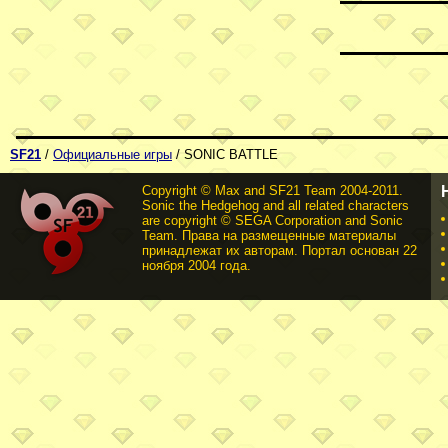
SF21
/
Официальные игры
/ SONIC BATTLE
Copyright © Max and SF21 Team 2004-2011.
Sonic the Hedgehog and all related characters
are copyright © SEGA Corporation and Sonic
Team. Права на размещенные материалы
принадлежат их авторам. Портал основан 22
ноября 2004 года.