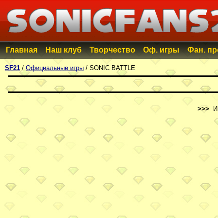
Главная
Наш клуб
Творчество
Оф. игры
Фан. п
SF21
/
Официальные игры
/ SONIC BATTLE
>>>
Иг