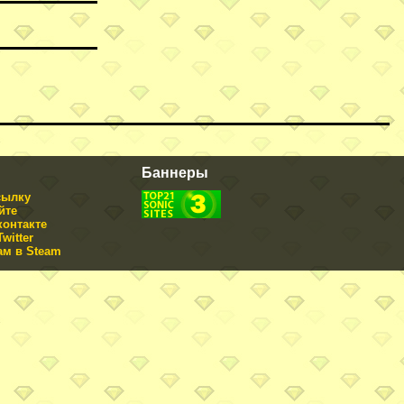
Баннеры
сылку
йте
контакте
witter
ам в Steam