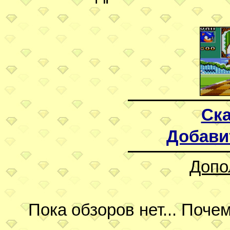
Ска
Добави
Допо
Пока обзоров нет... Поч