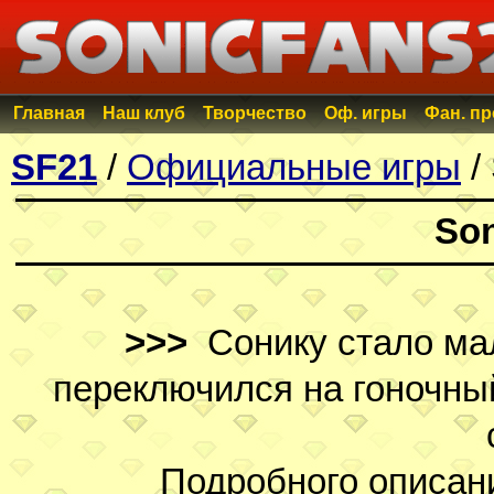
Главная
Наш клуб
Творчество
Оф. игры
Фан. п
SF21
/
Официальные игры
/ 
Son
>>>
Сонику стало мал
переключился на гоночный
Подробного описани