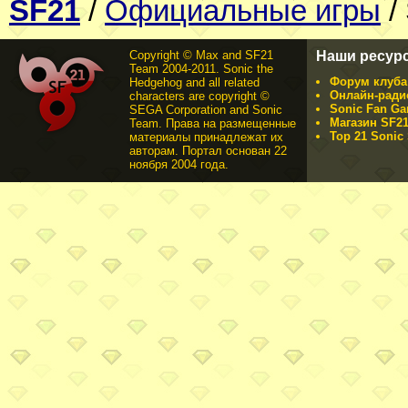
SF21
/
Официальные игры
/
Copyright © Max and SF21
Наши ресур
Team 2004-2011. Sonic the
Форум клуба 
Hedgehog and all related
Онлайн-ради
characters are copyright ©
Sonic Fan Ga
SEGA Corporation and Sonic
Магазин SF21
Team. Права на размещенные
Top 21 Sonic 
материалы принадлежат их
авторам. Портал основан 22
ноября 2004 года.