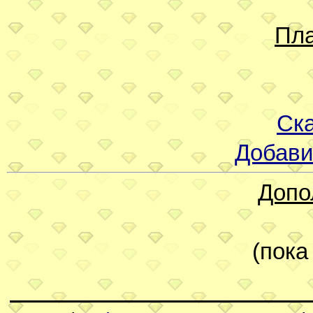
Пл
Ска
Добави
Допо
(пока