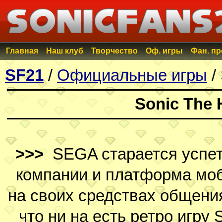
Главная
Наш клуб
Творчество
Оф. игры
Фан. п
SF21
/
Официальные игры
/
Sonic The 
>>>
SEGA старается успет
компании и платформа моб
на своих средствах общени
что ни на есть ретро игру 