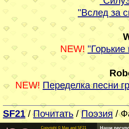
"Силуэ
"Вслед за 
W
NEW!
"Горькие
Rob
NEW!
Переделка песни г
SF21
/
Почитать
/
Поэзия
/ Ф
Copyright © Max and SF21
Наши ресур