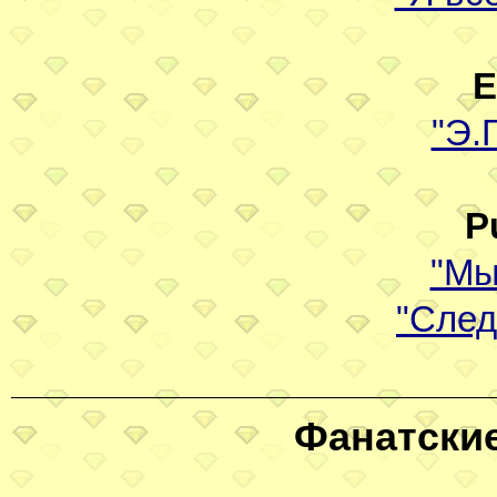
E
"Э.Г
P
"Мы
"След
Фанатские