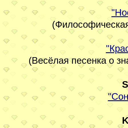
"Но
(Философическая 
"Кра
(Весёлая песенка о зн
S
"Сон
K