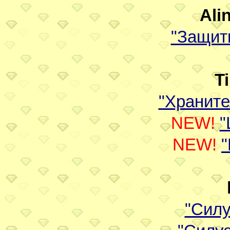
Ali
"Защит
T
"Храните
NEW!
"
NEW!
"
"Силу