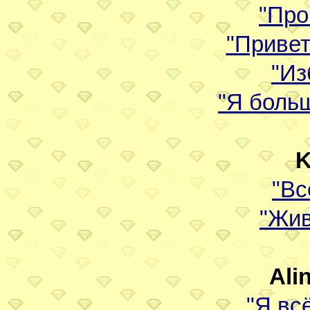
"Про
"Привет
"Из
"Я боль
K
"Вс
"Жив
Ali
"Я всё