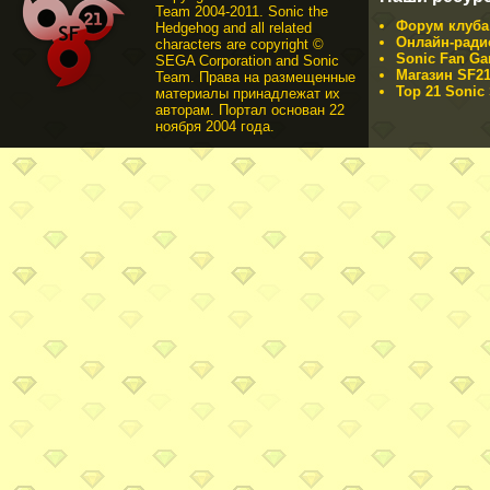
Team 2004-2011. Sonic the
Форум клуба 
Hedgehog and all related
Онлайн-ради
characters are copyright ©
Sonic Fan Ga
SEGA Corporation and Sonic
Магазин SF21
Team. Права на размещенные
Top 21 Sonic 
материалы принадлежат их
авторам. Портал основан 22
ноября 2004 года.