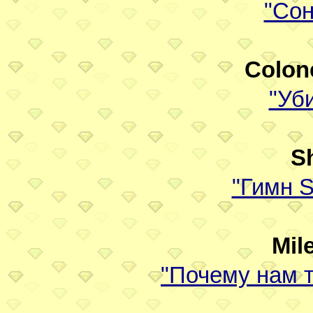
"Сон
Colon
"Уб
S
"Гимн S
Mil
"Почему нам т