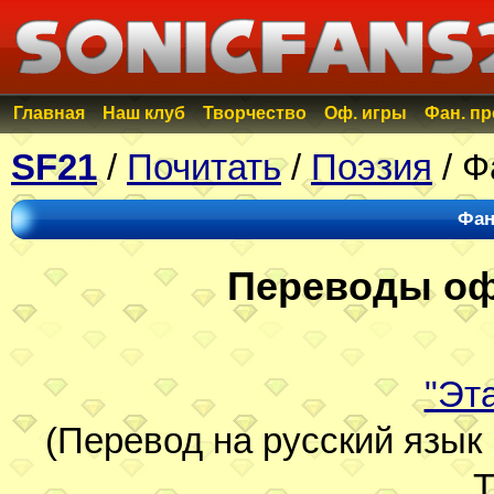
Главная
Наш клуб
Творчество
Оф. игры
Фан. п
SF21
/
Почитать
/
Поэзия
/ Ф
Фан
Переводы оф
"Эт
(Перевод на русский язык 
T