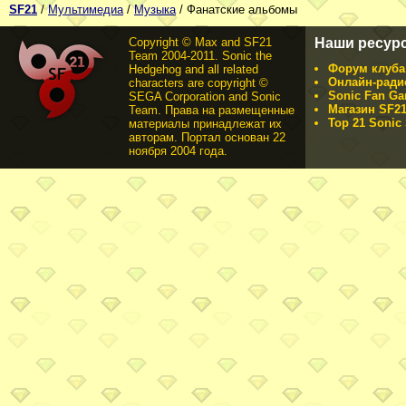
SF21
/
Мультимедиа
/
Музыка
/ Фанатские альбомы
Copyright © Max and SF21
Наши ресур
Team 2004-2011. Sonic the
Форум клуба 
Hedgehog and all related
Онлайн-ради
characters are copyright ©
Sonic Fan Ga
SEGA Corporation and Sonic
Магазин SF21
Team. Права на размещенные
Top 21 Sonic 
материалы принадлежат их
авторам. Портал основан 22
ноября 2004 года.