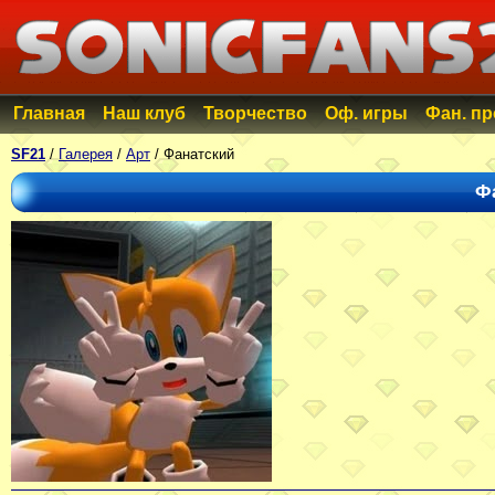
Главная
Наш клуб
Творчество
Оф. игры
Фан. п
SF21
/
Галерея
/
Арт
/ Фанатский
Ф