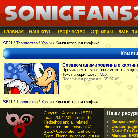
Главная
Наш клуб
Творчество
Оф. игры
Фан. п
SF21
/
Творчество
/
Уроки
/ Компьютерная графика
Компь
Создаём анимированные картинки
Прочитав этот урок, вы сможете созда
Текст и скриншоты:
Max
Последняя редакция: 05.07.09
SF21
/
Творчество
/
Уроки
/ Компьютерная графика
Copyright © Max and SF21
Наши ресур
Team 2004-2011. Sonic the
Форум клуба 
Hedgehog and all related
Онлайн-ради
characters are copyright ©
Sonic Fan Ga
SEGA Corporation and Sonic
Магазин SF21
Team. Права на размещенные