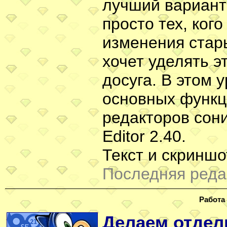
лучший вариант
просто тех, ког
изменения стары
хочет уделять э
досуга. В этом 
основных функц
редакторов сони
Editor 2.40.
Текст и скринш
Последняя редак
Работа
Делаем отдел