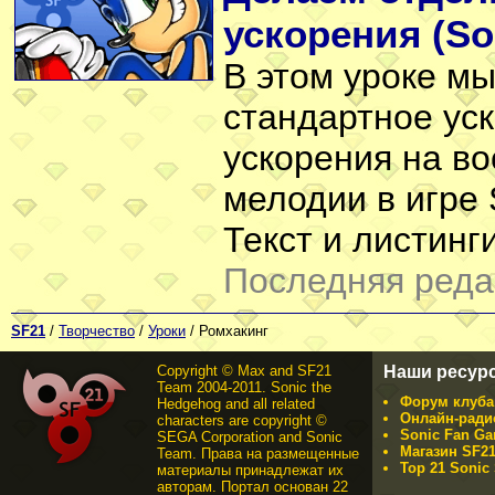
ускорения (So
В этом уроке мы
стандартное уск
ускорения на в
мелодии в игре 
Текст и листинг
Последняя редак
SF21
/
Творчество
/
Уроки
/ Ромхакинг
Copyright © Max and SF21
Наши ресур
Team 2004-2011. Sonic the
Форум клуба 
Hedgehog and all related
Онлайн-ради
characters are copyright ©
Sonic Fan Ga
SEGA Corporation and Sonic
Магазин SF21
Team. Права на размещенные
Top 21 Sonic 
материалы принадлежат их
авторам. Портал основан 22