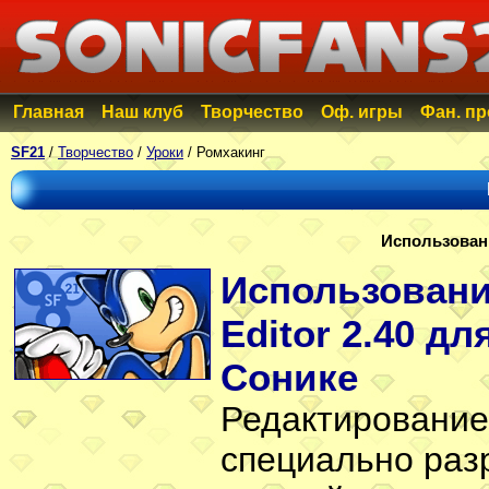
Главная
Наш клуб
Творчество
Оф. игры
Фан. п
SF21
/
Творчество
/
Уроки
/ Ромхакинг
Использован
Использовани
Editor 2.40 д
Сонике
Редактирование
специально раз