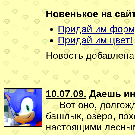
Новенькое на сайт
Придай им форм
Придай им цвет!
Новость добавлена
10.07.09.
Даешь ин
Вот оно, долгожд
башлык, озеро, пох
настоящими лесным