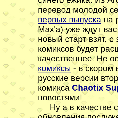
синего ежика. Из Ar
перевод молодой с
первых выпуска
на р
Max'а) уже ждут вас
новый старт взят, 
комиксов будет рас
качественнее. Не о
комиксы
- в скором
русские версии вто
комикса
Chaotix Su
новостями!
Ну а в качестве с
обновления послуж