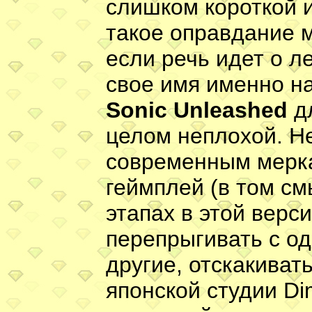
слишком короткой и
такое оправдание 
если речь идет о 
свое имя именно на
Sonic Unleashed
дл
целом неплохой. Н
современным мерк
геймплей (в том см
этапах в этой верс
перепрыгивать с о
другие, отскакивать
японской студии Di