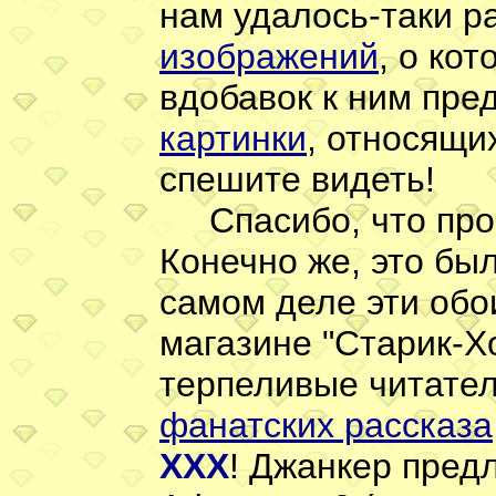
нам удалось-таки р
изображений
, о ко
вдобавок к ним пр
картинки
, относящи
спешите видеть!
Спасибо, что проч
Конечно же, это был
самом деле эти обо
магазине "Старик-Хо
терпеливые читатели
фанатских рассказа
XXX
! Джанкер предл