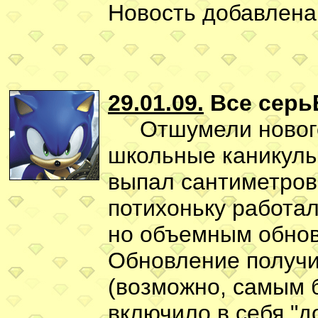
Новость добавлена
29.01.09.
Все серь
Отшумели новогод
школьные каникулы 
выпал сантиметровы
потихоньку работа
но объемным обнов
Обновление получи
(возможно, самым 
включило в себя "