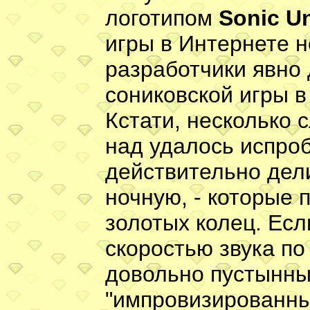
логотипом
Sonic U
игры в Интернете н
разработчики явно 
сониковской игры 
Кстати, несколько 
над удалось испро
действительно дели
ночную, - которые 
золотых колец. Есл
скоростью звука по
довольно пустынны
"импровизированны