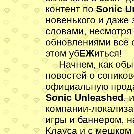
контент по
Sonic U
новенького и даже 
словами, несмотря 
обновлениями все 
этом уб
ЕЖ
иться!
Начнем, как обыч
новостей о соников
официальную прода
Sonic Unleashed
, 
компании-локализ
игры и баннером, н
Клауса и с мешком 