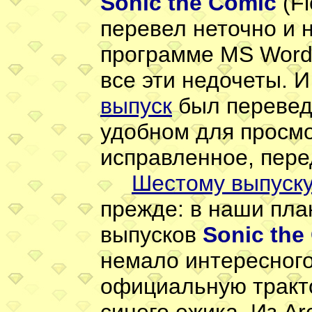
Sonic the Comic
(Fl
перевел неточно и 
программе MS Word
все эти недочеты. 
выпуск
был переведе
удобном для просмо
исправленное, пере
Шестому выпуск
прежде: в наши пла
выпусков
Sonic the
немало интересного 
официальную тракт