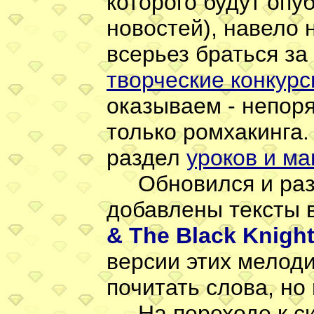
которого будут оп
новостей), навело 
всерьез браться за
творческие конкур
оказываем - непоря
только ромхакинга. 
раздел
уроков и м
Обновился и ра
добавлены тексты 
& The Black Knigh
версии этих мелоди
почитать слова, но 
На переходе к си