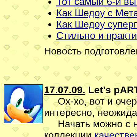
Тот самый 6-й вып
Как Шедоу с Мет
Как Шедоу супер
Стильно и практи
Новость подготовле
17.07.09.
Let's pAR
Ох-хо, вот и очер
интересно, неожида
Начать можно с н
коллекции
качестве