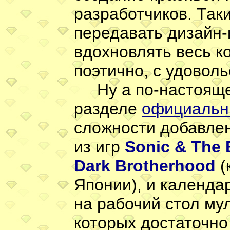
разработчиков. Так
передавать дизайн-
вдохновлять весь к
поэтично, с удоволь
Ну а по-настоящем
разделе
официальн
сложности добавле
из игр
Sonic & The 
Dark Brotherhood
(
Японии), и календ
на рабочий стол м
которых достаточно