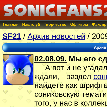
Главная
Наш клуб
Творчество
Оф. игры
Фан. п
SF21
/
Архив новостей
/ 200
Архив 
02.08.09.
Мы его с
А вот и не угадал
ждали, - раздел
сон
найдете как шрифты
сониковскую темати
того, у нас в колл