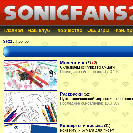
Главная
Наш клуб
Творчество
Оф. игры
Фан. п
SF21
/ Прочее
Моделлинг
(
27
+2
)
Склеиваем фигурки из бумаги.
Последнее обновление: 17.07.10
Раскраски
(
52
)
Пусть сониковский мир засияет по-ново
Последнее обновление: 13.07.09
Конверты и письма
(
11
)
Конверты и бумага для писем.