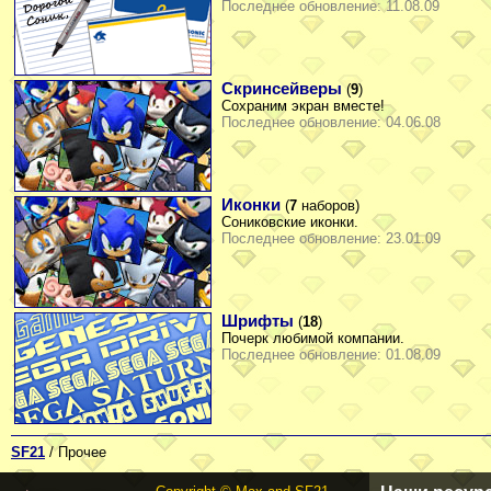
Последнее обновление: 11.08.09
Скринсейверы
(
9
)
Сохраним экран вместе!
Последнее обновление: 04.06.08
Иконки
(
7
наборов)
Сониковские иконки.
Последнее обновление: 23.01.09
Шрифты
(
18
)
Почерк любимой компании.
Последнее обновление: 01.08.09
SF21
/ Прочее