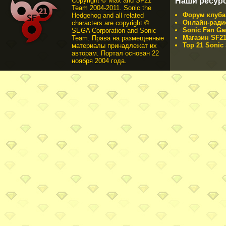
Copyright © Max and SF21
Наши ресур
Team 2004-2011. Sonic the
Форум клуба 
Hedgehog and all related
Онлайн-ради
characters are copyright ©
Sonic Fan Ga
SEGA Corporation and Sonic
Магазин SF21
Team. Права на размещенные
Top 21 Sonic 
материалы принадлежат их
авторам. Портал основан 22
ноября 2004 года.