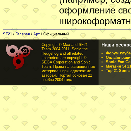
оформление свое
широкоформатн
SF21
/
Галерея
/
Арт
/ Официальный
Copyright © Max and SF21
Наши ресур
Team 2004-2011. Sonic the
Форум клуба 
Hedgehog and all related
Онлайн-ради
characters are copyright ©
Sonic Fan Ga
SEGA Corporation and Sonic
Магазин SF21
Team. Права на размещенные
Top 21 Sonic 
материалы принадлежат их
авторам. Портал основан 22
ноября 2004 года.