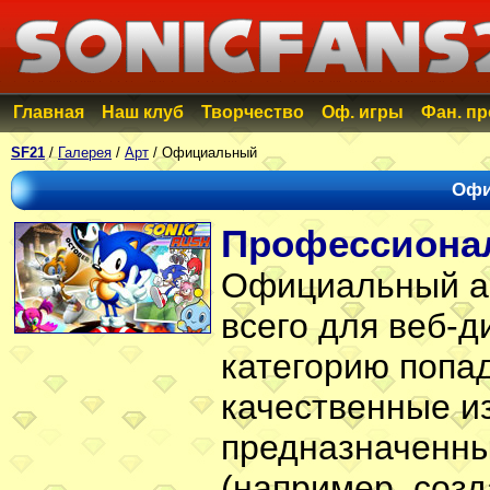
Главная
Наш клуб
Творчество
Оф. игры
Фан. п
SF21
/
Галерея
/
Арт
/ Официальный
Офи
Профессиона
Официальный ар
всего для веб-д
категорию попа
качественные и
предназначенны
(например, соз