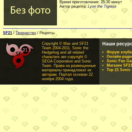
Время приготовления: 25-30 минут
Автор рецепта:
Lyon the Tigress
SF21
/
Творчество
/ Рецепты
Copyright © Max and SF21
Наши ресур
Team 2004-2011. Sonic the
Форум клуба 
Hedgehog and all related
Онлайн-ради
characters are copyright ©
Sonic Fan Ga
SEGA Corporation and Sonic
Магазин SF21
Team. Права на размещенные
Top 21 Sonic 
материалы принадлежат их
авторам. Портал основан 22
ноября 2004 года.