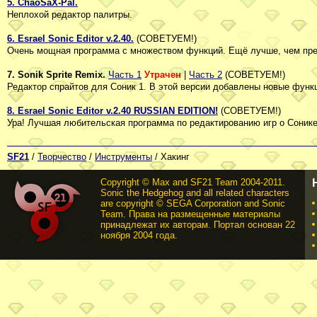
5. ChaoSaX-Pal.
Неплохой редактор палитры.
6. Esrael Sonic Editor v.2.40.
(СОВЕТУЕМ!)
Очень мощная программа с множеством функций. Ещё лучше, чем предыд
7. Sonik Sprite Remix.
Часть 1
Утрачен
|
Часть 2
(СОВЕТУЕМ!)
Редактор спрайтов для Соник 1. В этой версии добавлены новые функц
8. Esrael Sonic Editor v.2.40 RUSSIAN EDITION!
(СОВЕТУЕМ!)
Ура! Лучшая любительская программа по редактированию игр о Сонике 
SF21
/
Творчество
/
Инструменты
/ Хакинг
Copyright © Max and SF21 Team 2004-2011.
Sonic the Hedgehog and all related characters
are copyright © SEGA Corporation and Sonic
Team. Права на размещенные материалы
принадлежат их авторам. Портал основан 22
ноября 2004 года.