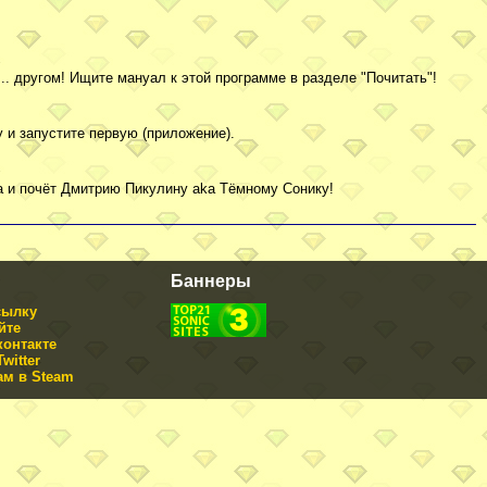
. другом! Ищите мануал к этой программе в разделе "Почитать"!
 и запустите первую (приложение).
ва и почёт Дмитрию Пикулину aka Тёмному Сонику!
Баннеры
сылку
йте
контакте
witter
ам в Steam