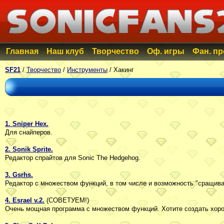
Главная
Наш клуб
Творчество
Оф. игры
Фан. п
SF21
/
Творчество
/
Инструменты
/ Хакинг
1. Sniper Hex.
Для снайперов.
2. Sonik Sprite.
Редактор спрайтов для Sonic The Hedgehog.
3. Gsrhs.
Редактор с множеством функций, в том числе и возможность "сращиват
4. Esrael v.2.
(СОВЕТУЕМ!)
Очень мощная программа с множеством функций. Хотите создать хорош