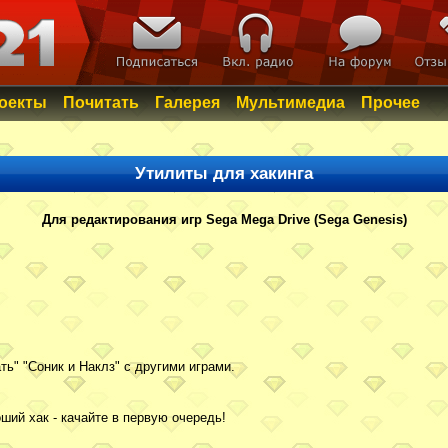
роекты
Почитать
Галерея
Мультимедиа
Прочее
Утилиты для хакинга
Для редактирования игр Sega Mega Drive (Sega Genesis)
ь" "Соник и Наклз" с другими играми.
ий хак - качайте в первую очередь!