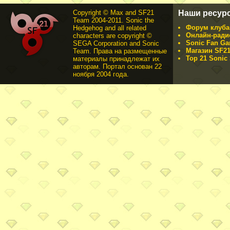
Copyright © Max and SF21
Наши ресур
Team 2004-2011. Sonic the
Форум клуба 
Hedgehog and all related
Онлайн-ради
characters are copyright ©
Sonic Fan Ga
SEGA Corporation and Sonic
Магазин SF21
Team. Права на размещенные
Top 21 Sonic 
материалы принадлежат их
авторам. Портал основан 22
ноября 2004 года.