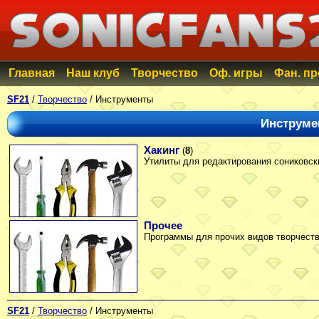
Главная
Наш клуб
Творчество
Оф. игры
Фан. п
SF21
/
Творчество
/ Инструменты
Инструме
Хакинг
(
8
)
Утилиты для редактирования сониковски
Прочее
Программы для прочих видов творчеств
SF21
/
Творчество
/ Инструменты