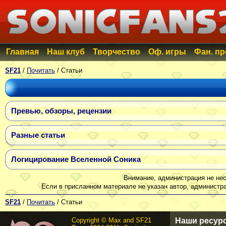
Главная
Наш клуб
Творчество
Оф. игры
Фан. п
SF21
/
Почитать
/ Статьи
Превью, обзоры, рецензии
Разные статьи
Логицирование Вселенной Соника
Внимание, администрация не нес
Если в присланном материале не указан автор, администра
SF21
/
Почитать
/ Статьи
Copyright © Max and SF21
Наши ресур