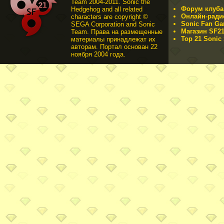
Team 2004-2011. Sonic the
Форум клуба 
Hedgehog and all related
Онлайн-ради
characters are copyright ©
Sonic Fan Ga
SEGA Corporation and Sonic
Магазин SF21
Team. Права на размещенные
Top 21 Sonic 
материалы принадлежат их
авторам. Портал основан 22
ноября 2004 года.